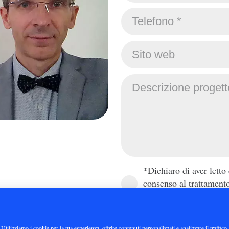
Menù
rliamone!
Portfolio
Servizi
Blog – Articoli utili 
marketing visivo
*Dichiaro di aver letto
Contatti
consenso al trattament
Art. 13