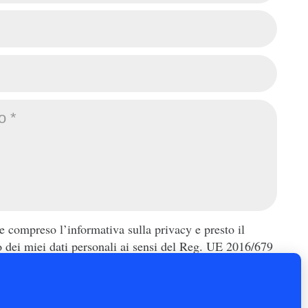
Contatti
Tel – clicca sul numero
3758844770
Email – clicca qua
per il
 e compreso l’informativa sulla privacy e presto il
o dei miei dati personali ai sensi del Reg. UE 2016/679
Invia