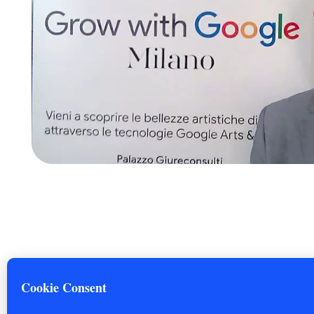
Hai un progetto, un servizio da realizzare? Pa
© 2025 Fabio Casati P.Iva 02132660974